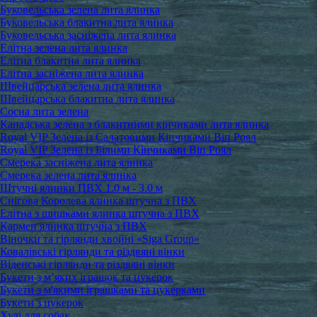
Буковельська зелена лита ялинка
Буковельська блакитна лита ялинка
Буковельська засніжена лита ялинка
Елітна зелена лита ялинка
Елітна блакитна лита ялинка
Елітна засніжена лита ялинка
Швейцарська зелена лита ялинка
Швейцарська блакитна лита ялинка
Сосна лита зелена
Канадська зелена з блакитними кінчиками лита ялинка
Royal VIP Зелена із Салатовими Кінчиками Віп Роял
Royal VIP Зелена із Білими Кінчиками Віп Роял
Смерека засніжена лита ялинка
Смерека зелена лита ялинка
Штучні ялинки ПВХ 1.0 м - 3.0 м
Снігова Королева ялинка штучна з ПВХ
Елітна з шишками ялинка штучна з ПВХ
Кармен ялинка штучна з ПВХ
Віночки та гірлянди хвойні «Siga Group»
Ковалівські гірлянди та різдвяні вінки
Віденські гірлянди та різдвяні вінки
Букети з м’яких іграшок та цукерок
Букети з м'якими іграшками та цукерками
Букети з цукерок
Худі для собак