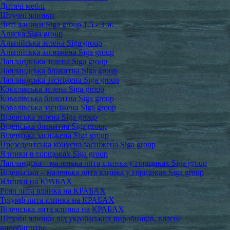
Дитячі меблі
Штучні ялинки
Литі ялинки Siga group 1.5 - 3 м.
Аляска Siga group
Альпійська зелена Siga group
Альпійська засніжена Siga group
Лапландська зелена Siga group
Лапландська блакитна Siga group
Лапландська засніжена Siga group
Ковалівська зелена Siga group
Ковалівська блакитна Siga group
Ковалівська засніжена Siga group
Віденська зелена Siga group
Віденська блакитна Siga group
Віденська засніжена Siga group
Презедентська конусна засніжена Siga group
Ялинки в горщиках Siga group
Лапландска – маленька лита ялинка у горщиках Siga group
Віденьська – маленька лита ялинка у горщиках Siga group
Ялинки на КРАБАХ
Роял лита ялинка на КРАБАХ
Тріумф лита ялинка на КРАБАХ
Віденська лита ялинка на КРАБАХ
Штучні ялинки від українських виробників, власне
виробництво