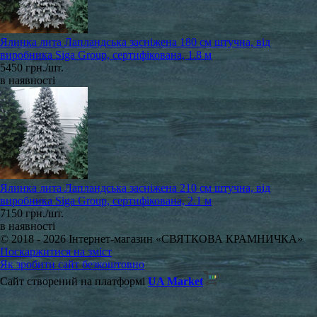
Ялинка лита Лапландська засніжена 180 см штучна, від
виробника Siga Group, сертифікована, 1.8 м
5450 грн./шт.
в наявності
Ялинка лита Лапландська засніжена 210 см штучна, від
виробника Siga Group, сертифікована, 2.1 м
7150 грн./шт.
в наявності
© 2018 - 2026 Інтернет-магазин «СВЯТКОВА КРАМНИЧКА»
Поскаржитися на зміст
Як зробити сайт безкоштовно
Сайт створений на платформі
UA Market