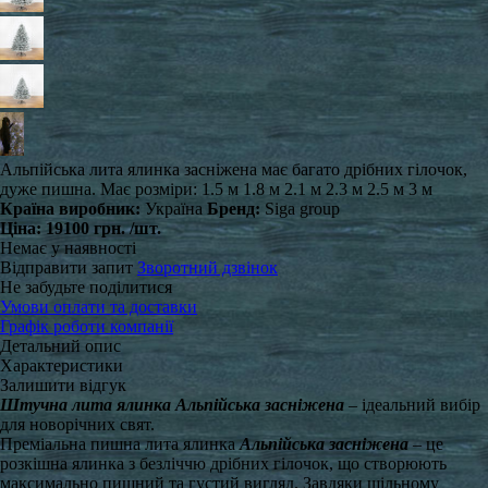
Альпійська лита ялинка засніжена має багато дрібних гілочок,
дуже пишна. Має розміри: 1.5 м 1.8 м 2.1 м 2.3 м 2.5 м 3 м
Країна виробник:
Україна
Бренд:
Siga group
Ціна:
19100 грн.
/шт.
Немає у наявності
Відправити запит
Зворотний дзвінок
Не забудьте поділитися
Умови оплати та доставки
Графік роботи компанії
Детальний опис
Характеристики
Залишити відгук
Штучна лита ялинка Альпійська засніжена
– ідеальний вибір
для новорічних свят.
Преміальна пишна лита ялинка
Альпійська засніжена
– це
розкішна ялинка з безліччю дрібних гілочок, що створюють
максимально пишний та густий вигляд. Завдяки щільному