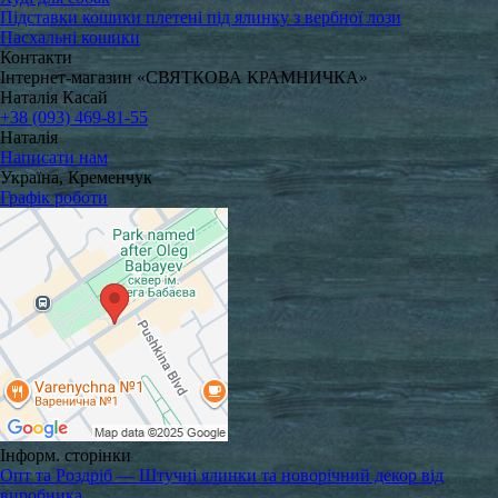
Підставки кошики плетені під ялинку з вербної лози
Пасхальні кошики
Контакти
Інтернет-магазин «СВЯТКОВА КРАМНИЧКА»
Наталія Касай
+38 (093) 469-81-55
Наталія
Написати нам
Україна, Кременчук
Графік роботи
Інформ. сторінки
Опт та Роздріб — Штучні ялинки та новорічний декор від
виробника