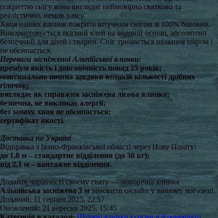
покриттю снігу вона виглядає неймовірно святково та
реалістично, немов з лісу.
Хвоя наших ялинок покрита штучним снігом зі 100% бавовни.
Використовується якісний клей на водяній основі, абсолютно
безпечний для дітей і тварин. Сніг тримається щільним шаром і
не обсипається.
Переваги засніженої Альпійської ялинки:
преміум якість і довговічність понад 25 років;
максимально пишна завдяки великій кількості дрібних
гілочок;
виглядає як справжня засніжена лісова ялинка;
безпечна, не викликає алергії;
без запаху, хвоя не обсипається;
сертифікат якості.
Доставка по Україні
Відправка з Івано-Франківської області через Нову Пошту:
до 1,8 м – стандартне відділення (до 30 кг);
від 2,1 м – вантажне відділення.
Додайте чарівності своєму святу — новорічна ялинка
Альпійська засніжена 3 м
замовити онлайн у нашому магазині.
Доданий: 11 серпня 2025, 22:57
Оновлений: 21 вересня 2025, 15:45
Категорія в каталозі:
Штучні ялинки і сосни в Кременчуці