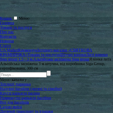
Кошик
Меню
Головна
Товари та послуги
Про нас
Контакти
Новини
Статті
UA Market
Кременчук
Інтернет-магазин «СВЯТКОВА
КРАМНИЧКА»
Товари та послуги
Штучні ялинки
Литі ялинки
Siga group 1.5 - 3 м.
Альпійська засніжена Siga group
Ялинка лита
Альпійська засніжена 3 м штучна, від виробника Siga Group,
сертифікована, 300 см
Меню
каталогу
Теплиці, парники
Надувні басейни (дитячі та сімейні)
Круглі каркасні басени
Прямокутні каркасні басейни
Все для басейнів
Садові меблі
Дитячий транспорт та іграшки