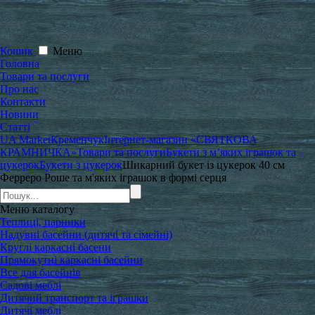
Кошик
Меню
Головна
Товари та послуги
Про нас
Контакти
Новини
Статті
UA Market
Кременчук
Інтернет-магазин «СВЯТКОВА
КРАМНИЧКА»
Товари та послуги
Букети з м’яких іграшок та
цукерок
Букети з цукерок
Шикарний букет із цукерок 40 см
Ферреро Роше та м'яких іграшок в формі серця
Меню
каталогу
Теплиці, парники
Надувні басейни (дитячі та сімейні)
Круглі каркасні басени
Прямокутні каркасні басейни
Все для басейнів
Садові меблі
Дитячий транспорт та іграшки
Дитячі меблі