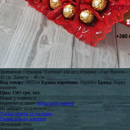
Зроблений з цукерок "Ferreroo" (42 шт.) Іграшки - 2 шт Висота –
40 см. Діаметр – 40 см.
Код товару:
0822зм
Країна виробник:
Украина
Бренд:
Happy
moments
Ціна:
2365 грн.
/шт.
Немає у наявності
Відправити запит
Зворотний дзвінок
Не забудьте поділитися
Умови оплати та доставки
Графік роботи компанії
Детальний опис
Залишити відгук