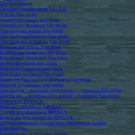
Штучні ялинки
Литі ялинки Siga group 1.5 - 3 м.
Аляска Siga group
Альпійська зелена Siga group
Альпійська засніжена Siga group
Лапландська зелена Siga group
Лапландська блакитна Siga group
Лапландська засніжена Siga group
Ковалівська зелена Siga group
Ковалівська блакитна Siga group
Ковалівська засніжена Siga group
Віденська зелена Siga group
Віденська блакитна Siga group
Віденська засніжена Siga group
Презедентська конусна засніжена Siga group
Ялинки в горщиках Siga group
Лапландска – маленька лита ялинка у горщиках Siga group
Віденьська – маленька лита ялинка у горщиках Siga group
Ялинки на КРАБАХ
Роял лита ялинка на КРАБАХ
Тріумф лита ялинка на КРАБАХ
Віденська лита ялинка на КРАБАХ
Штучні ялинки від українських виробників, власне
виробництво
Буковельська зелена лита ялинка