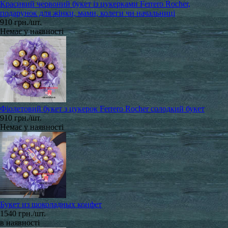
Красивий червоний букет із цукерками Ferrero Rocher,
подарунок для жінки, мами, колеги чи начальниці
910 грн./шт.
Немає у наявності
Фіолетовий букет з цукерок Ferrero Rocher солодкий букет
910 грн./шт.
Немає у наявності
Букет из шоколадных конфет
1540 грн./шт.
в наявності