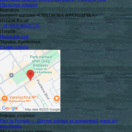
Пасхальні кошики
Контакти
Інтернет-магазин «СВЯТКОВА КРАМНИЧКА»
Наталія Касай
+38 (093) 469-81-55
Наталія
Написати нам
Україна, Кременчук
Графік роботи
Інформ. сторінки
Опт та Роздріб — Штучні ялинки та новорічний декор від
виробника
Ми в соціальних мережах