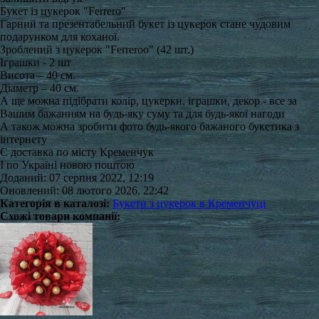
Букет із цукерок "Ferrero"
Гарний та презентабельний букет із цукерок стане чудовим
подарунком для коханої.
Зроблений з цукерок "Ferreroo" (42 шт.)
Іграшки - 2 шт
Висота – 40 см.
Діаметр – 40 см.
А ще можна підібрати колір, цукерки, іграшки, декор - все за
Вашим бажанням на будь-яку суму та для будь-якої нагоди
А також можна зробити фото будь-якого бажаного букетика з
інтернету
Є доставка по місту Кременчук
І по Україні новою поштою
Доданий: 07 серпня 2022, 12:19
Оновлений: 08 лютого 2026, 22:42
Категорія в каталозі:
Букети з цукерок в Кременчуці
Схожі товари компанії: