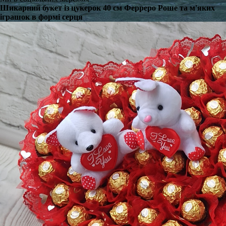
Шикарний букет із цукерок 40 см Ферреро Роше та м'яких
іграшок в формі серця