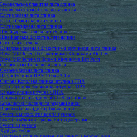
Буковельська блакитна лита ялинка
Буковельська засніжена лита ялинка
Елітна зелена лита ялинка
Елітна блакитна лита ялинка
Елітна засніжена лита ялинка
Швейцарська зелена лита ялинка
Швейцарська блакитна лита ялинка
Сосна лита зелена
Канадська зелена з блакитними кінчиками лита ялинка
Royal VIP Зелена із Салатовими Кінчиками Віп Роял
Royal VIP Зелена із Білими Кінчиками Віп Роял
Смерека засніжена лита ялинка
Смерека зелена лита ялинка
Штучні ялинки ПВХ 1.0 м - 3.0 м
Снігова Королева ялинка штучна з ПВХ
Елітна з шишками ялинка штучна з ПВХ
Кармен ялинка штучна з ПВХ
Віночки та гірлянди хвойні «Siga Group»
Ковалівські гірлянди та різдвяні вінки
Віденські гірлянди та різдвяні вінки
Букети з м’яких іграшок та цукерок
Букети з м'якими іграшками та цукерками
Букети з цукерок
Худі для собак
Підставки кошики плетені під ялинку з вербної лози