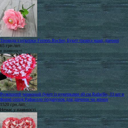
Троянда з цукерки Ferrero Rocher, Букет троянд мамі, дівчині
65 грн./шт.
в наявності
Розкішний червоний букет із цукерками 40 см Rafaello, 33 шт в
формі серця Рафаелло подарунок для дівчини чи жінки
1520 грн./шт.
Немає у наявності