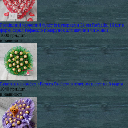
Розкішний червоний букет із цукерками 31 см Rafaello, 16 шт в
формі серця Рафаелло подарунок для дівчини чи жінки
1000 грн./шт.
в наявності
Букетик из конфет «Ferrero Rocher» в зеленом цвете на 8 марта
1040 грн./шт.
в наявності