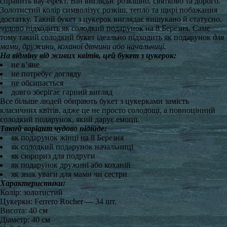
справить вау-ефект. Він виглядає розкішно, святково та дорого.
Золотистий колір символізує розкіш, тепло та щирі побажання
достатку. Такий букет з цукерок виглядає вишукано й статусно,
чудово підходить як солодкий подарунок на 8 Березня. Саме
тому такий солодкий букет ідеально підходить як подарунок
для
мами, дружини, коханої дівчини або начальниці.
На відміну від живих квітів, цей букет з цукерок:
не в’яне
не потребує догляду
не обсипається
довго зберігає гарний вигляд
Все більше людей обирають букет з цукерками замість
класичних квітів, адже це не просто солодощі, а повноцінний
солодкий подарунок, який дарує емоції.
Такий варіант чудово підійде:
як подарунок жінці на 8 Березня
як солодкий подарунок начальниці
як сюрприз для подруги
як подарунок дружині або коханій
як знак уваги для мами чи сестри
Характеристики:
Колір: золотистий
Цукерки: Ferrero Rocher — 34 шт.
Висота: 40 см
Діаметр: 40 см