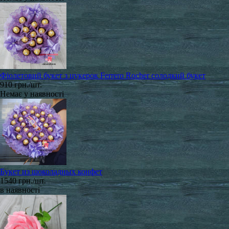
Фіолетовий букет з цукерок Ferrero Rocher солодкий букет
910 грн./шт.
Немає у наявності
Букет из шоколадных конфет
1540 грн./шт.
в наявності