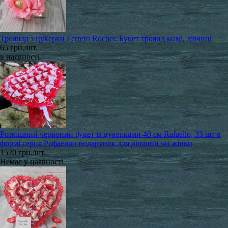
Троянда з цукерки Ferrero Rocher, Букет троянд мамі, дівчині
65 грн./шт.
в наявності
Розкішний червоний букет із цукерками 40 см Rafaello, 33 шт в
формі серця Рафаелло подарунок для дівчини чи жінки
1520 грн./шт.
Немає у наявності