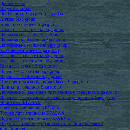
Дитячі меблі
Штучні ялинки
Литі ялинки Siga group 1.5 - 3 м.
Аляска Siga group
Альпійська зелена Siga group
Альпійська засніжена Siga group
Лапландська зелена Siga group
Лапландська блакитна Siga group
Лапландська засніжена Siga group
Ковалівська зелена Siga group
Ковалівська блакитна Siga group
Ковалівська засніжена Siga group
Віденська зелена Siga group
Віденська блакитна Siga group
Віденська засніжена Siga group
Презедентська конусна засніжена Siga group
Ялинки в горщиках Siga group
Лапландска – маленька лита ялинка у горщиках Siga group
Віденьська – маленька лита ялинка у горщиках Siga group
Ялинки на КРАБАХ
Роял лита ялинка на КРАБАХ
Тріумф лита ялинка на КРАБАХ
Віденська лита ялинка на КРАБАХ
Штучні ялинки від українських виробників, власне
виробництво