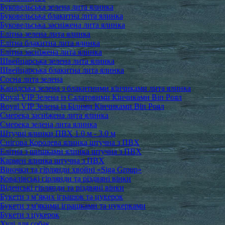
Буковельська зелена лита ялинка
Буковельська блакитна лита ялинка
Буковельська засніжена лита ялинка
Елітна зелена лита ялинка
Елітна блакитна лита ялинка
Елітна засніжена лита ялинка
Швейцарська зелена лита ялинка
Швейцарська блакитна лита ялинка
Сосна лита зелена
Канадська зелена з блакитними кінчиками лита ялинка
Royal VIP Зелена із Салатовими Кінчиками Віп Роял
Royal VIP Зелена із Білими Кінчиками Віп Роял
Смерека засніжена лита ялинка
Смерека зелена лита ялинка
Штучні ялинки ПВХ 1.0 м - 3.0 м
Снігова Королева ялинка штучна з ПВХ
Елітна з шишками ялинка штучна з ПВХ
Кармен ялинка штучна з ПВХ
Віночки та гірлянди хвойні «Siga Group»
Ковалівські гірлянди та різдвяні вінки
Віденські гірлянди та різдвяні вінки
Букети з м’яких іграшок та цукерок
Букети з м'якими іграшками та цукерками
Букети з цукерок
Худі для собак