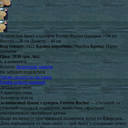
Золотистий букет з цукерок Ferrero Rocher Цукерки – 34 шт
Висота – 38 см Діаметр – 40 см
Код товару:
0422
Країна виробник:
УкраЇна
Бренд:
Happy
moments
Ціна:
2030 грн.
/шт.
Є в наявності
Купити
Зворотний дзвінок
Не забудьте поділитися
Умови оплати та доставки
Графік роботи компанії
Детальний опис
Характеристики
Залишити відгук
Золотистий
букет з цукерок Ferrero Rocher
— стильний та
сучасний солодкий подарунок, який стане ефектною
альтернативою звичайним квітам.
Якщо ви шукаєте оригінальний подарунок жінці на 8 Березня,
День народження чи інше свято — цей букет з цукерками точно