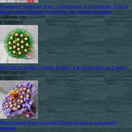
Розкішний червоний букет із цукерками 31 см Rafaello, 16 шт в
формі серця Рафаелло подарунок для дівчини чи жінки
1000 грн./шт.
в наявності
Букетик из конфет «Ferrero Rocher» в зеленом цвете на 8 марта
1040 грн./шт.
в наявності
Фиолетовый букет из конфет Ferrero Rocher и плюшевым
мишкой