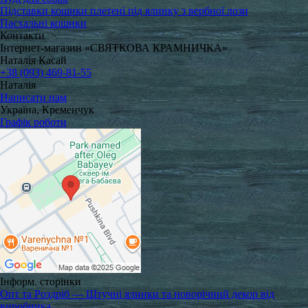
Підставки кошики плетені під ялинку з вербної лози
Пасхальні кошики
Контакти
Інтернет-магазин «СВЯТКОВА КРАМНИЧКА»
Наталія Касай
+38 (093) 469-81-55
Наталія
Написати нам
Україна, Кременчук
Графік роботи
Інформ. сторінки
Опт та Роздріб — Штучні ялинки та новорічний декор від
виробника