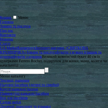
Кошик
Меню
Головна
Товари та послуги
Про нас
Контакти
Новини
Статті
UA Market
Кременчук
Інтернет-магазин «СВЯТКОВА
КРАМНИЧКА»
Товари та послуги
Букети з м’яких іграшок та
цукерок
Букети з цукерок
Великий золотистий букет 40 см із
цукерками Ferrero Rocher, подарунок для жінки, мами, колеги чи
начальниці
Меню
каталогу
Теплиці, парники
Надувні басейни (дитячі та сімейні)
Круглі каркасні басени
Прямокутні каркасні басейни
Все для басейнів
Садові меблі
Дитячий транспорт та іграшки