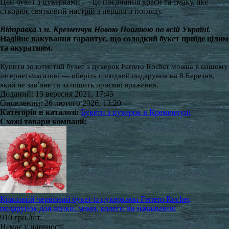
Цей букет з цукерками — це поєднання краси та смаку, яке
створює святковий настрій з першого погляду.
Відправка з м. Кременчук Новою Поштою по всій Україні.
Надійне пакування гарантує, що солодкий букет приїде цілим
та акуратним.
Купити золотистий букет з цукерок Ferrero Rocher можна в нашому
інтернет-магазині — оберіть солодкий подарунок на 8 Березня,
який не зав’яне та залишить приємні враження.
Доданий: 15 вересня 2021, 17:45
Оновлений: 26 лютого 2026, 13:20
Категорія в каталозі:
Букети з цукерок в Кременчуці
Схожі товари компанії:
Красивий червоний букет із цукерками Ferrero Rocher,
подарунок для жінки, мами, колеги чи начальниці
910 грн./шт.
Немає у наявності