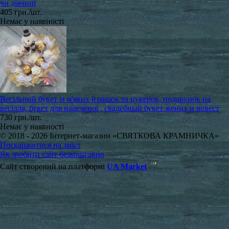
чи дівчині
405 грн./шт.
Немає у наявності
Весільний букет із м'яких іграшок та цукерок, подарунок на
весілля, букет для нареченої , свадебный букет жених и невест
730 грн./шт.
Немає у наявності
© 2018 - 2026 Інтернет-магазин «СВЯТКОВА КРАМНИЧКА»
Поскаржитися на зміст
Як зробити сайт безкоштовно
Сайт створений на платформі
UA Market