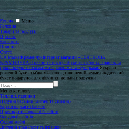
Кошик
Меню
Головна
Товари та послуги
Про нас
Контакти
Новини
Статті
UA Market
Кременчук
Інтернет-магазин «СВЯТКОВА
КРАМНИЧКА»
Товари та послуги
Букети з м’яких іграшок та
цукерок
Букети з м'якими іграшками та цукерками
Яскраво
рожевий букет з м'яких іграшок, плюшевий ведмедик дитячий
букет подарунок для дівчинки доньки подружки
Меню
каталогу
Теплиці, парники
Надувні басейни (дитячі та сімейні)
Круглі каркасні басени
Прямокутні каркасні басейни
Все для басейнів
Садові меблі
Дитячий транспорт та іграшки