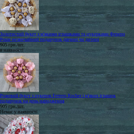
Золотистий букет з м'якими іграшками та цукерками Фереро
Роше незвичайний подарунок дівчині чи дитині
905 грн./шт.
в наявності
Рожевий букет з цукерок Ferrero Rocher і м'яких іграшок
подарунок на день народження
905 грн./шт.
Немає у наявності