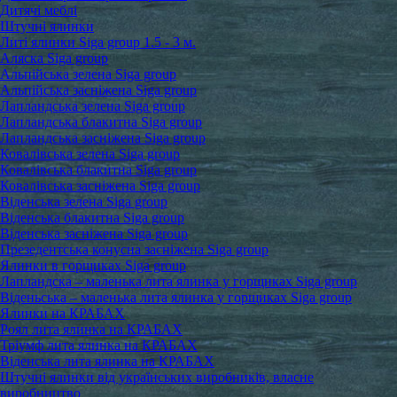
Дитячі меблі
Штучні ялинки
Литі ялинки Siga group 1.5 - 3 м.
Аляска Siga group
Альпійська зелена Siga group
Альпійська засніжена Siga group
Лапландська зелена Siga group
Лапландська блакитна Siga group
Лапландська засніжена Siga group
Ковалівська зелена Siga group
Ковалівська блакитна Siga group
Ковалівська засніжена Siga group
Віденська зелена Siga group
Віденська блакитна Siga group
Віденська засніжена Siga group
Презедентська конусна засніжена Siga group
Ялинки в горщиках Siga group
Лапландска – маленька лита ялинка у горщиках Siga group
Віденьська – маленька лита ялинка у горщиках Siga group
Ялинки на КРАБАХ
Роял лита ялинка на КРАБАХ
Тріумф лита ялинка на КРАБАХ
Віденська лита ялинка на КРАБАХ
Штучні ялинки від українських виробників, власне
виробництво