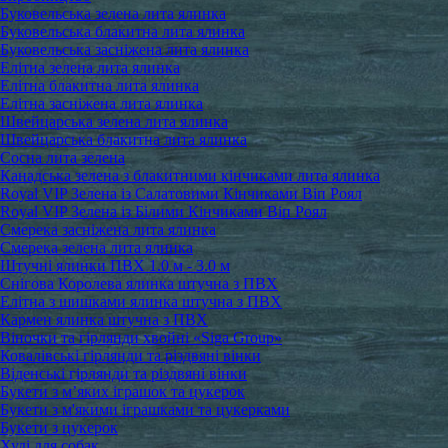
Буковельська зелена лита ялинка
Буковельська блакитна лита ялинка
Буковельська засніжена лита ялинка
Елітна зелена лита ялинка
Елітна блакитна лита ялинка
Елітна засніжена лита ялинка
Швейцарська зелена лита ялинка
Швейцарська блакитна лита ялинка
Сосна лита зелена
Канадська зелена з блакитними кінчиками лита ялинка
Royal VIP Зелена із Салатовими Кінчиками Віп Роял
Royal VIP Зелена із Білими Кінчиками Віп Роял
Смерека засніжена лита ялинка
Смерека зелена лита ялинка
Штучні ялинки ПВХ 1.0 м - 3.0 м
Снігова Королева ялинка штучна з ПВХ
Елітна з шишками ялинка штучна з ПВХ
Кармен ялинка штучна з ПВХ
Віночки та гірлянди хвойні «Siga Group»
Ковалівські гірлянди та різдвяні вінки
Віденські гірлянди та різдвяні вінки
Букети з м’яких іграшок та цукерок
Букети з м'якими іграшками та цукерками
Букети з цукерок
Худі для собак