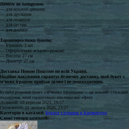
Підійде як подарунок:
— для коханої дівчини
— для дружини
— для подруги
— для сестри
— для доньки
Характеристики букета
:
— Іграшки: 3 шт
— Оформлення: яскраво-рожеве
— Висота: 27 см
— Діаметр: 27 см
Доставка Новою Поштою по всій Україні.
Надійне пакування гарантує безпечну доставку, щоб букет з
м’яких іграшок приїхав цілим і не пошкодженим.
Купити рожевий букет з м'якими іграшками — це ніжний, стильний
подарунок, який гарантовано викликає вау-ефект
Доданий: 10 вересня 2021, 19:57
Оновлений: 01 лютого 2026, 23:27
Категорія в каталозі:
Букети з іграшок в Кременчуці
Схожі товари компанії: