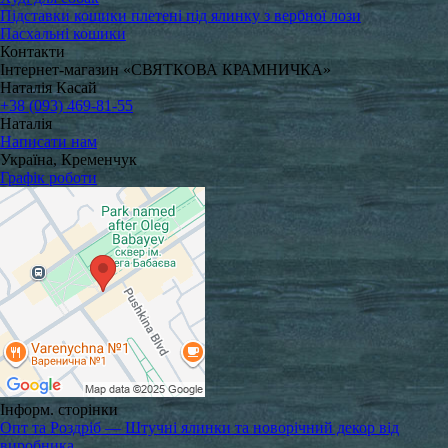
Підставки кошики плетені під ялинку з вербної лози
Пасхальні кошики
Контакти
Інтернет-магазин «СВЯТКОВА КРАМНИЧКА»
Наталія Касай
+38 (093) 469-81-55
Наталія
Написати нам
Україна, Кременчук
Графік роботи
Інформ. сторінки
Опт та Роздріб — Штучні ялинки та новорічний декор від
виробника