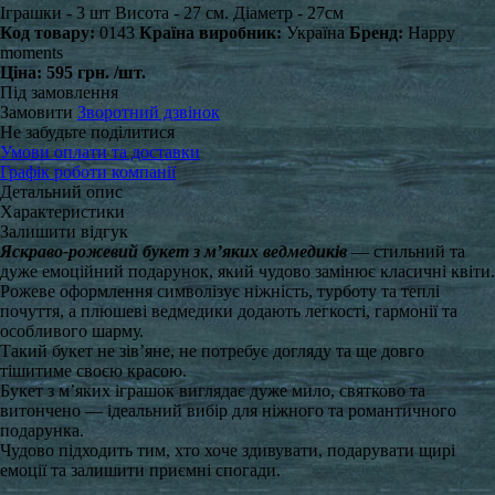
Іграшки - 3 шт Висота - 27 см. Діаметр - 27см
Код товару:
0143
Країна виробник:
Україна
Бренд:
Happy
moments
Ціна:
595 грн.
/шт.
Під замовлення
Замовити
Зворотний дзвінок
Не забудьте поділитися
Умови оплати та доставки
Графік роботи компанії
Детальний опис
Характеристики
Залишити відгук
Яскраво-рожевий букет з м’яких ведмедиків
— стильний та
дуже емоційний подарунок, який чудово замінює класичні квіти.
Рожеве оформлення символізує ніжність, турботу та теплі
почуття, а плюшеві ведмедики додають легкості, гармонії та
особливого шарму.
Такий букет не зів’яне, не потребує догляду та ще довго
тішитиме своєю красою.
Букет з м’яких іграшок виглядає дуже мило, святково та
витончено — ідеальний вибір для ніжного та романтичного
подарунка.
Чудово підходить тим, хто хоче здивувати, подарувати щирі
емоції та залишити приємні спогади.